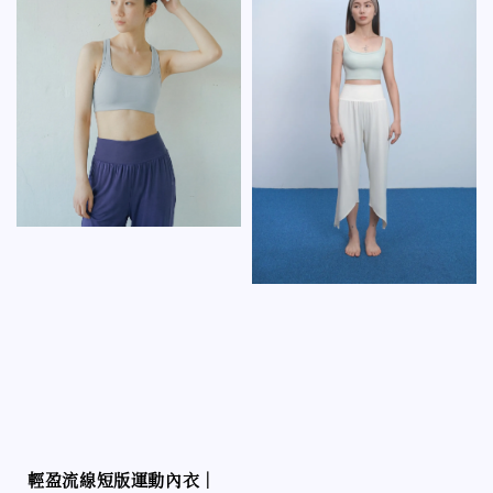
輕盈流線短版運動內衣｜