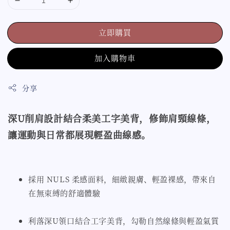
立即購買
加入購物車
分享
深U削肩設計結合柔美工字美背，修飾肩頸線條，
讓運動與日常都展現輕盈曲線感
。
採用 NULS 柔感面料，細緻親膚、輕盈裸感，帶來自
在無束縛的舒適體驗
利落深U領口結合工字美背，勾勒自然線條與輕盈氣質