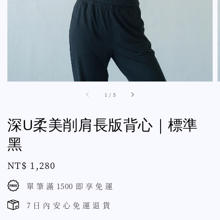
1
/
5
深U柔美削肩長版背心｜標準
黑
Regular
NT$ 1,280
price
單 筆 滿 1500 即 享 免 運
7 日 內 安 心 免 運 退 貨