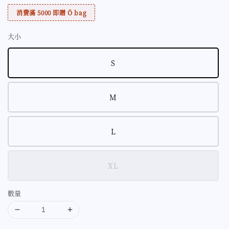
消費滿 5000 即贈 Ö bag
大小
S
M
L
XL
數量