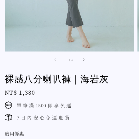
1
/
5
裸感八分喇叭褲｜海岩灰
Regular
NT$ 1,380
price
單 筆 滿 1500 即 享 免 運
7 日 內 安 心 免 運 退 貨
適用優惠