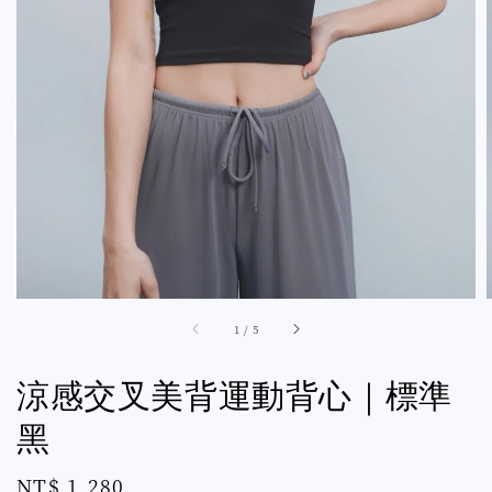
1
/
5
涼感交叉美背運動背心｜標準
黑
Regular
NT$ 1,280