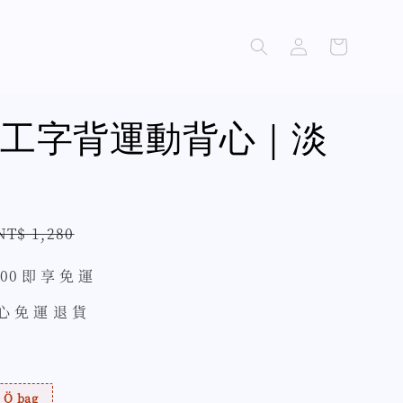
工字背運動背心｜淡
Regular
NT$ 1,280
price
500 即 享 免 運
 心 免 運 退 貨
Ö bag