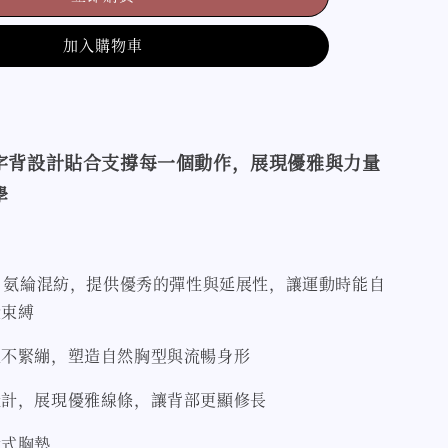
加入購物車
字背設計貼合支撐每一個動作，展現優雅與力量
學
+ 氨綸混紡，提供優秀的彈性與延展性，讓運動時能自
受束縛
但不緊繃，塑造自然胸型與流暢身形
設計，展現優雅線條，讓背部更顯修長
拆式胸墊