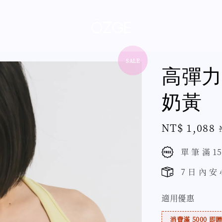
SALE
高彈力
奶黃
Sale
NT$ 1,088
price
單 筆 滿 1
7 日 內 安
適用優惠
消費滿 5000 即贈 