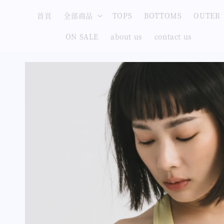
首頁
全部商品
TOPS
BOTTOMS
OUTER
ON SALE
about us
contact us