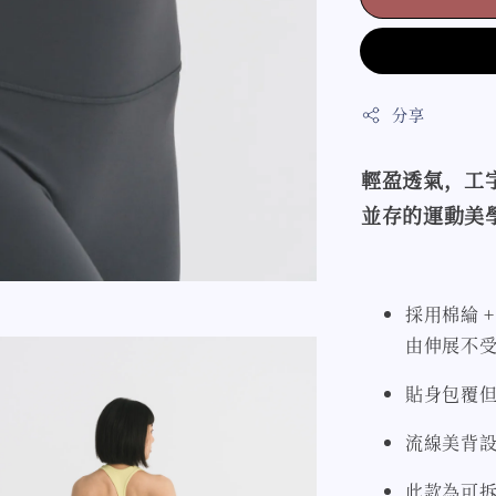
分享
輕盈透氣，工
並存的運動美
採用棉綸 
由伸展不
貼身包覆
流線美背
此款為可