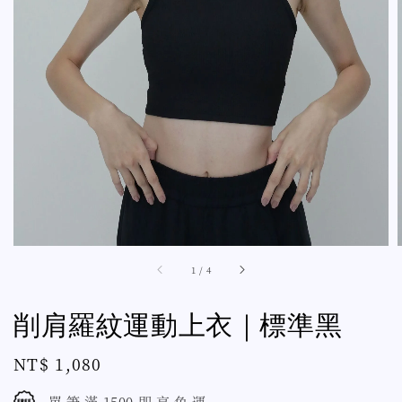
1
/
4
削肩羅紋運動上衣｜標準黑
Regular
NT$ 1,080
price
單 筆 滿 1500 即 享 免 運