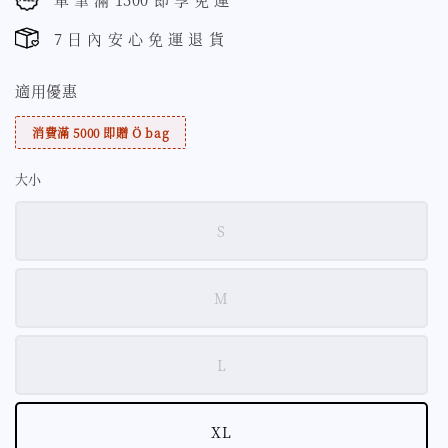
7 日 內 安 心 免 運 退 貨
適用優惠
消費滿 5000 即贈 Ö bag
大小
S
M
L
XL