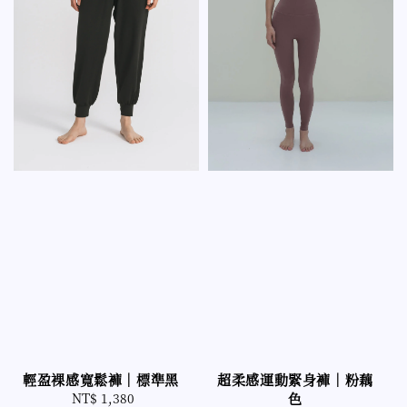
超柔感運動緊身褲｜粉藕
輕盈裸感寬鬆褲｜標準黑
色
NT$ 1,380
Regular