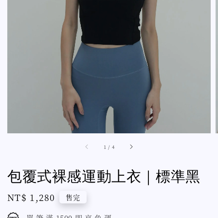
1
/
4
包覆式裸感運動上衣｜標準黑
Regular
NT$ 1,280
售完
price
單 筆 滿 1500 即 享 免 運