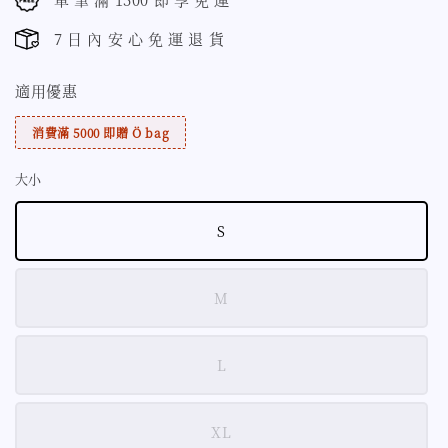
7 日 內 安 心 免 運 退 貨
適用優惠
消費滿 5000 即贈 Ö bag
大小
S
M
L
XL