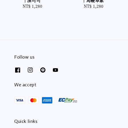
｜深可可
｜馬鞭草紫
NT$ 1,280
Regular
NT$ 1,280
Regular
price
price
Follow us
We accept
Quick links