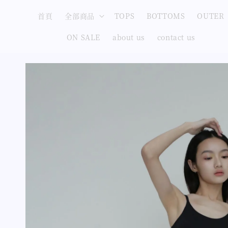
首頁
全部商品
TOPS
BOTTOMS
OUTER
ON SALE
about us
contact us