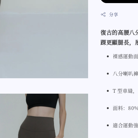
分享
復古的高腰八
踝更顯腿長，
裸感運動
八分喇叭
T 型車縫
面料：80% 
適合運動強