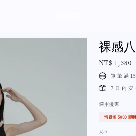
裸感八
Regular
NT$ 1,380
price
單 筆 滿 1
7 日 內 安
適用優惠
消費滿 5000 即贈 
大小