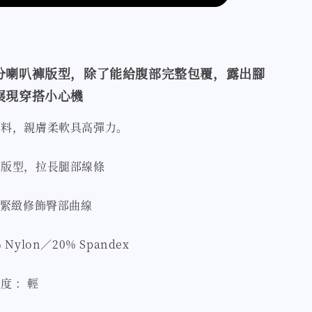
分喇叭褲版型，除了能給腹部完整包覆，露出腳
展現穿搭小心機
面料，親膚柔軟具高彈力。
褲版型，拉長腿部線條
，緊緻修飾臀部曲線
Nylon／20% Spandex
度 ：輕