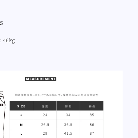
S
: 46kg