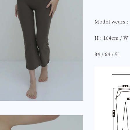
Model wears :
H : 164cm / W 
84 / 64 / 91