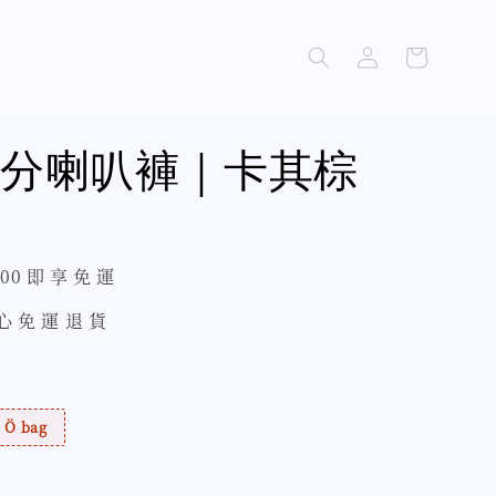
分喇叭褲｜卡其棕
500 即 享 免 運
 心 免 運 退 貨
Ö bag