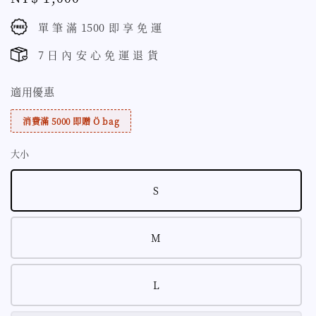
price
單 筆 滿 1500 即 享 免 運
7 日 內 安 心 免 運 退 貨
適用優惠
消費滿 5000 即贈 Ö bag
大小
S
M
L