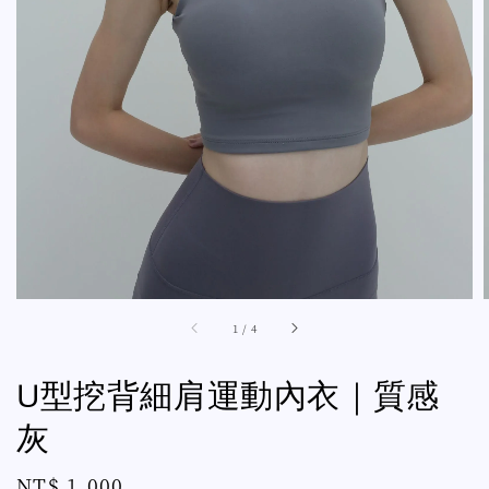
1
/
4
U型挖背細肩運動內衣｜質感
灰
Regular
NT$ 1,000