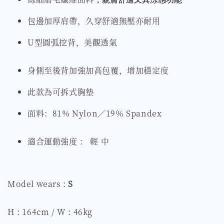
包邊加厚肩帶，久穿舒適無壓亦耐用
U型圓弧挖背，美觀透氣
身側至後背加強加高包覆，增加穩定度
此款為可拆式胸墊
面料：81% Nylon／19％ Spandex
適合運動強度 ： 輕 中
Model wears :
S
H : 164cm / W : 46kg