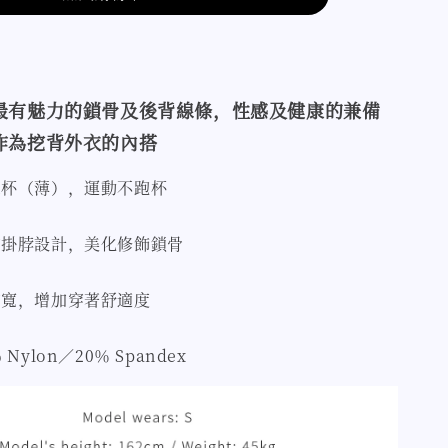
最有魅力的鎖骨及後背線條，性感及健康的兼備
作為挖背外衣的內搭
罩杯（薄），運動不跑杯
的掛脖設計，美化修飾鎖骨
加寬，增加穿著舒適度
Nylon／20％ Spandex