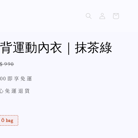
背運動內衣｜抹茶綠
gular
$ 990
ice
500 即 享 免 運
 心 免 運 退 貨
Ö bag