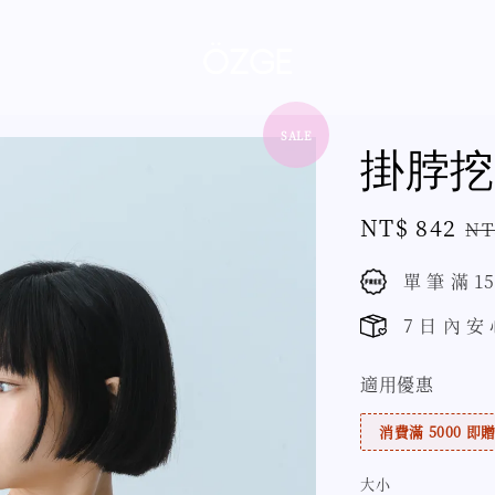
SALE
掛脖挖
Sale
NT$ 842
Re
NT
price
pr
單 筆 滿 1
7 日 內 安
適用優惠
消費滿 5000 即贈 
大小