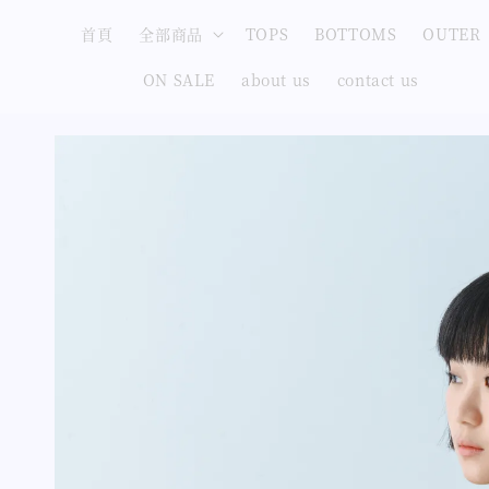
首頁
全部商品
TOPS
BOTTOMS
OUTER
ON SALE
about us
contact us