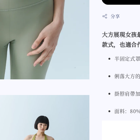
分享
大方展現女孩
款式，也適合
半固定式
俐落大方
掛脖肩帶
面料：80% 