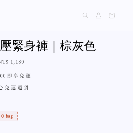
壓緊身褲｜棕灰色
Regular
NT$ 1,180
price
500 即 享 免 運
 心 免 運 退 貨
Ö bag