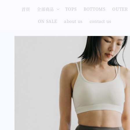
首頁
全部商品
TOPS
BOTTOMS
OUTER
ON SALE
about us
contact us