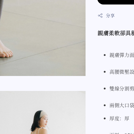
分享
親膚柔軟卻具
親膚彈力
高腰微壓
雙線分割
兩側大口
厚度：厚