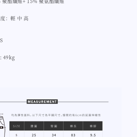
 聚酯纖維+ 15% 聚氨酯纖維
度：輕 中 高
 S
: 49kg