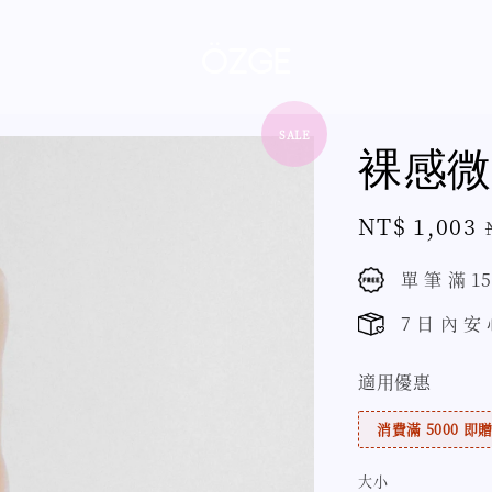
SALE
裸感微
Sale
NT$ 1,003
price
單 筆 滿 1
7 日 內 安
適用優惠
消費滿 5000 即贈 
大小