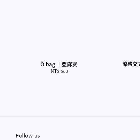
涼感交
Ö bag ｜亞麻灰
NT$ 660
Regular
price
Follow us