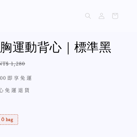
胸運動背心｜標準黑
Regular
NT$ 1,280
price
500 即 享 免 運
 心 免 運 退 貨
Ö bag