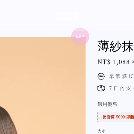
SALE
薄紗抹
Sale
NT$ 1,088
price
單 筆 滿 1
7 日 內 安
適用優惠
消費滿 5000 即贈 
大小