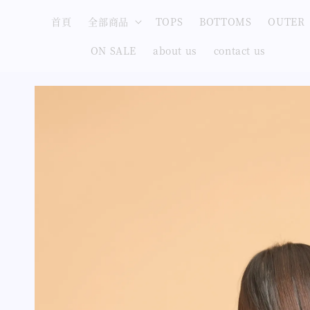
首頁
全部商品
TOPS
BOTTOMS
OUTER
ON SALE
about us
contact us