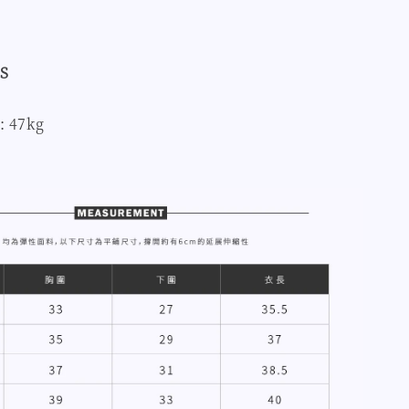
S
: 47kg