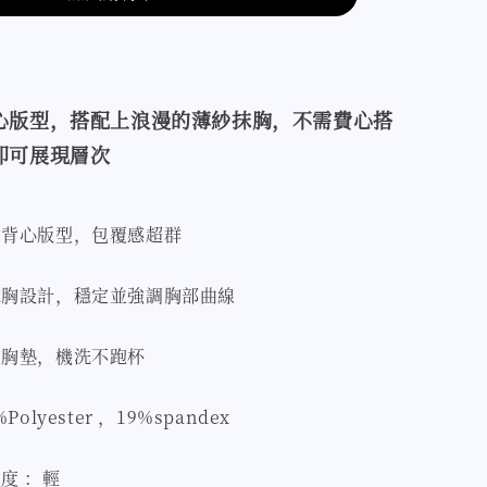
心版型，搭配上浪漫的薄紗抹胸，不需費心搭
即可展現層次
動背心版型，包覆感超群
抹胸設計，穩定並強調胸部曲線
定胸墊，機洗不跑杯
Polyester ，19%spandex
度 ：輕