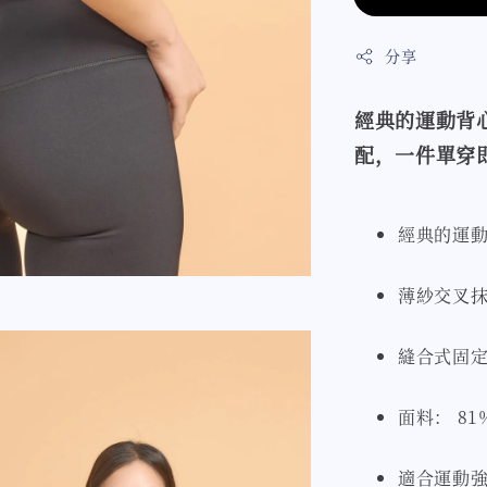
分享
經典的運動背
配，一件單穿
經典的運
薄紗交叉
縫合式固
面料： 81%
適合運動強