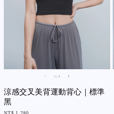
1
/
5
涼感交叉美背運動背心｜標準
黑
Regular
NT$ 1,280