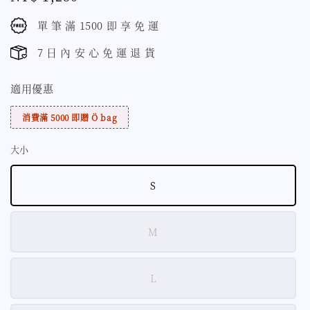
price
單 筆 滿 1500 即 享 免 運
7 日 內 安 心 免 運 退 貨
適用優惠
消費滿 5000 即贈 Ö bag
大小
S
M
L