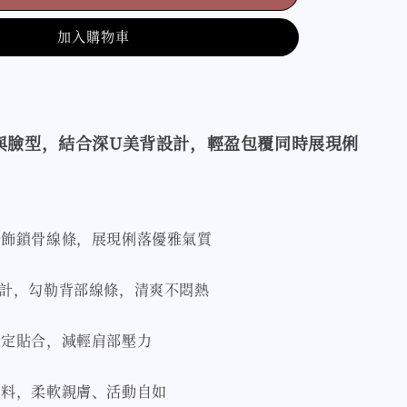
加入購物車
與臉型，結合深U美背設計，輕盈包覆同時展現俐
修飾鎖骨線條，展現俐落優雅氣質
設計，勾勒背部線條，清爽不悶熱
穩定貼合，減輕肩部壓力
面料，柔軟親膚、活動自如