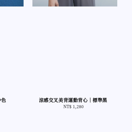
沙色
涼感交叉美背運動背心｜標準黑
NT$ 1,280
Regular
price