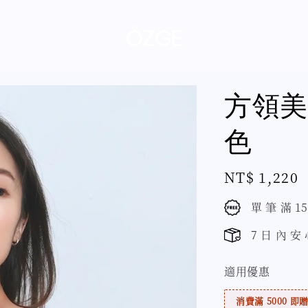
方領美
色
Regular
NT$ 1,220
price
單 筆 滿 1
7 日 內 安
適用優惠
消費滿 5000 即贈 