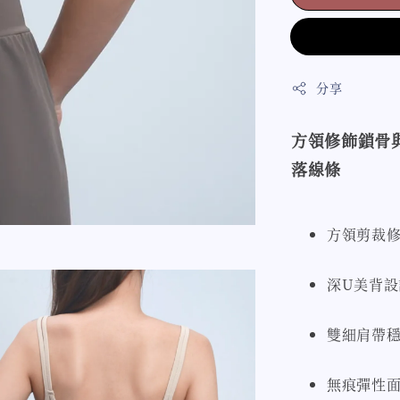
分享
方領修飾鎖骨
落線條
方領剪裁
深U美背
雙細肩帶
無痕彈性