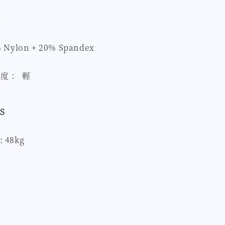
杯
Nylon + 20% Spandex
度 ： 輕
S
: 48kg