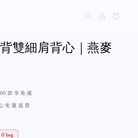
背雙細肩背心｜燕麥
500 即 享 免 運
 心 免 運 退 貨
Ö bag