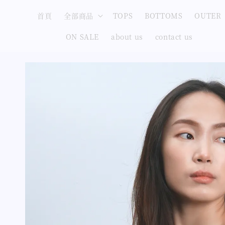
首頁
全部商品
TOPS
BOTTOMS
OUTER
ON SALE
about us
contact us