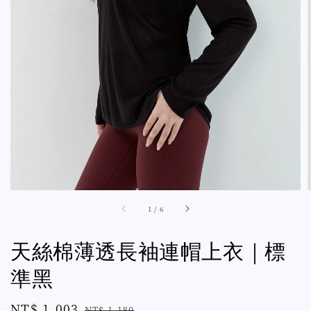
1
/
6
天絲棉薄透長袖連帽上衣｜標
準黑
Sale
NT$ 1,003
Regular
NT$ 1,180