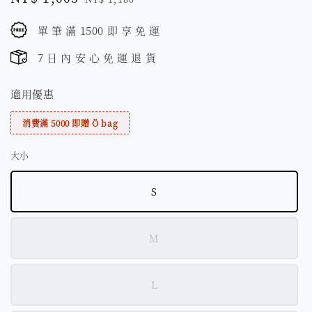
price
price
單 筆 滿 1500 即 享 免 運
7 日 內 安 心 免 運 退 貨
適用優惠
消費滿 5000 即贈 Ö bag
大小
S
M
L