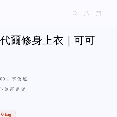
代爾修身上衣｜可可
500 即 享 免 運
 心 免 運 退 貨
Ö bag