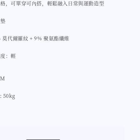
風格，可單穿可內搭，輕鬆融入日常與運動造型
胸墊
 莫代爾羅紋 + 9% 聚氨酯纖維
強度：輕
 M
: 50kg