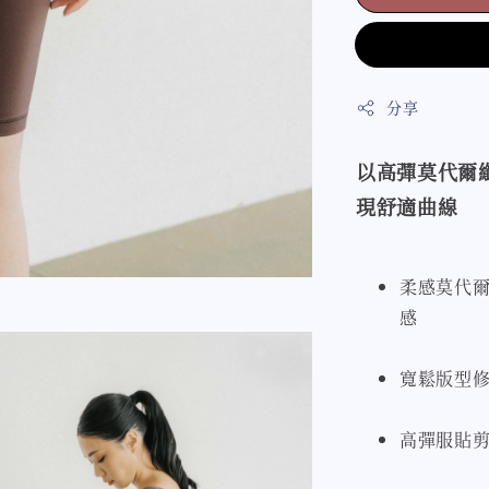
分享
以高彈莫代爾
現舒適曲線
柔感莫代
感
寬鬆版型
高彈服貼