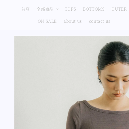
首頁
全部商品
TOPS
BOTTOMS
OUTER
ON SALE
about us
contact us