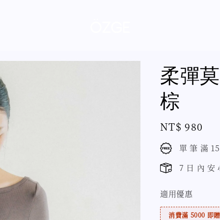
柔彈莫
棕
Regular
NT$ 980
price
單 筆 滿 1
7 日 內 安
適用優惠
消費滿 5000 即贈 