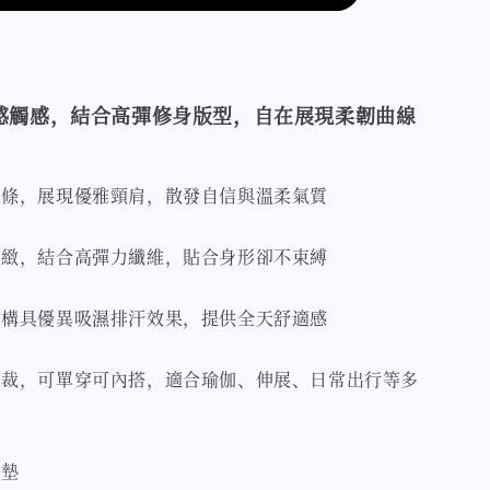
感觸感，結合高彈修身版型，自在展現柔韌曲線
線條，展現優雅頸肩，散發自信與溫柔氣質
細緻，結合高彈力纖維，貼合身形卻不束縛
結構具優異吸濕排汗效果，提供全天舒適感
剪裁，可單穿可內搭，適合瑜伽、伸展、日常出行等多
胸墊