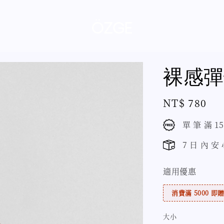
裸感彈
Regular
NT$ 780
price
單 筆 滿 1
7 日 內 安
適用優惠
消費滿 5000 即贈 
大小