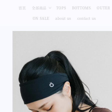
首頁
全部商品
TOPS
BOTTOMS
OUTER
ON SALE
about us
contact us