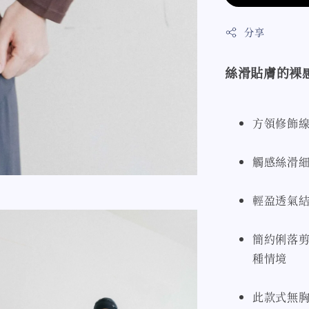
分享
絲滑貼膚的裸
方領修飾
觸感絲滑
輕盈透氣
簡約俐落
種情境
此款式無