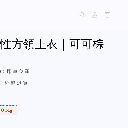
性方領上衣｜可可棕
500 即 享 免 運
 心 免 運 退 貨
Ö bag