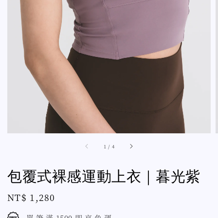
1
/
4
包覆式裸感運動上衣｜暮光紫
Regular
NT$ 1,280
price
單 筆 滿 1500 即 享 免 運