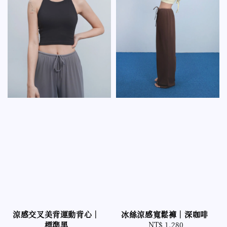
涼感交叉美背運動背心｜
冰絲涼感寬鬆褲｜深咖啡
標準黑
NT$ 1,280
Regular