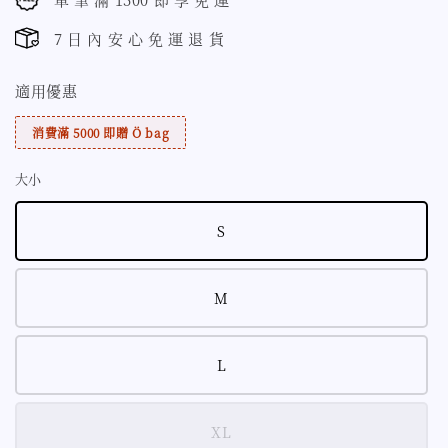
7 日 內 安 心 免 運 退 貨
適用優惠
消費滿 5000 即贈 Ö bag
大小
S
M
L
XL