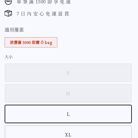
單 筆 滿 1500 即 享 免 運
7 日 內 安 心 免 運 退 貨
適用優惠
消費滿 5000 即贈 Ö bag
大小
S
M
L
XL