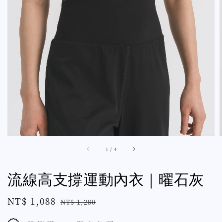
1
/
4
流線高支撐運動內衣｜曜石灰
Sale
NT$ 1,088
Regular
NT$ 1,280
price
price