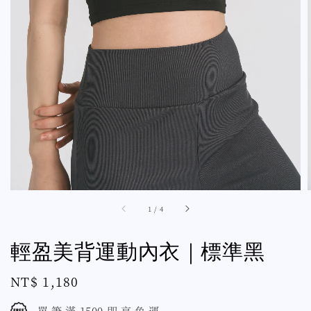
1
/
4
輕盈美背運動內衣｜標準黑
Regular
NT$ 1,180
price
單 筆 滿 1500 即 享 免 運