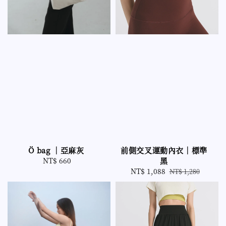
Ö bag ｜亞麻灰
前側交叉運動內衣｜標準
NT$ 660
Regular
黑
price
Sale
NT$ 1,088
Regular
NT$ 1,280
price
price