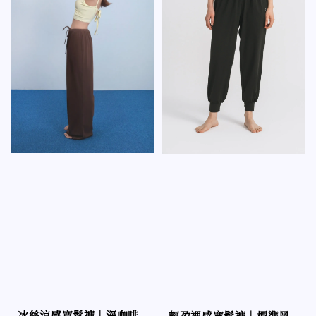
冰絲涼感寬鬆褲｜深咖啡
輕盈裸感寬鬆褲｜標準黑