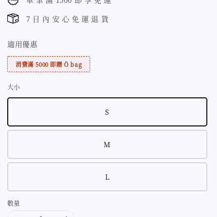
7 日 內 安 心 免 運 退 貨
適用優惠
消費滿 5000 即贈 Ö bag
大小
S
M
L
數量