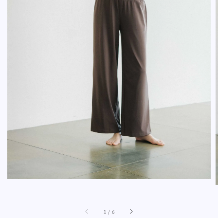
1
/
6