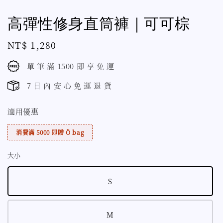
高彈性修身直筒褲｜可可棕
Regular
NT$ 1,280
price
單 筆 滿 1500 即 享 免 運
7 日 內 安 心 免 運 退 貨
適用優惠
消費滿 5000 即贈 Ö bag
大小
S
M