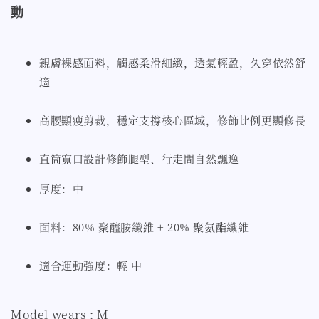
動
親膚裸感面料，觸感柔滑細緻，透氣輕盈，久穿依然舒
適
高腰顯瘦剪裁，穩定支撐核心區域，修飾比例更顯修長
直筒寬口設計修飾腿型、行走間自然飄逸
厚度：中
面料：80% 聚醯胺纖維 + 20% 聚氨酯纖維
適合運動強度：輕 中
Model wears : M