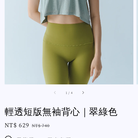
1
/
4
輕透短版無袖背心｜翠綠色
Sale
NT$ 629
Regular
NT$ 740
price
price