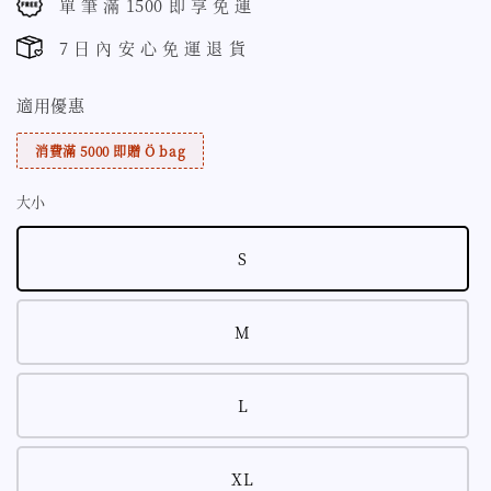
單 筆 滿 1500 即 享 免 運
7 日 內 安 心 免 運 退 貨
適用優惠
消費滿 5000 即贈 Ö bag
大小
S
M
L
XL