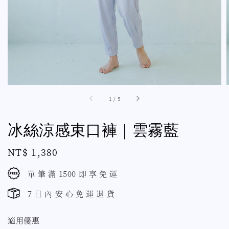
1
/
5
冰絲涼感束口褲｜雲霧藍
Regular
NT$ 1,380
price
單 筆 滿 1500 即 享 免 運
7 日 內 安 心 免 運 退 貨
適用優惠