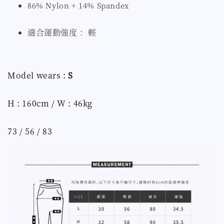
86% Nylon + 14% Spandex
適合運動強度 ：輕
Model wears :
S
H : 160cm / W : 46kg
73 / 56 / 83