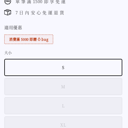
單 筆 滿 1500 即 享 免 運
7 日 內 安 心 免 運 退 貨
適用優惠
消費滿 5000 即贈 Ö bag
大小
S
M
L
XL