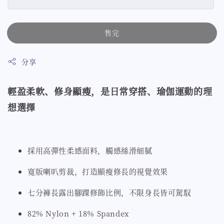
售完
分享
輕盈柔軟、修身顯瘦，是日常穿搭、瑜伽運動的理
想選擇
採用高彈性柔感面料，觸感絲滑細膩
寬版喇叭剪裁，打造顯瘦修長的視覺效果
七分褲長露出腳踝修飾比例，不限身長皆可駕馭
82% Nylon + 18% Spandex