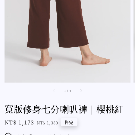
1
/
4
寬版修身七分喇叭褲｜櫻桃紅
Sale
NT$ 1,173
Regular
售完
NT$ 1,380
price
price