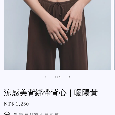
1
/
5
涼感美背綁帶背心｜暖陽黃
Regular
NT$ 1,280
price
單 筆 滿 1500 即 享 免 運