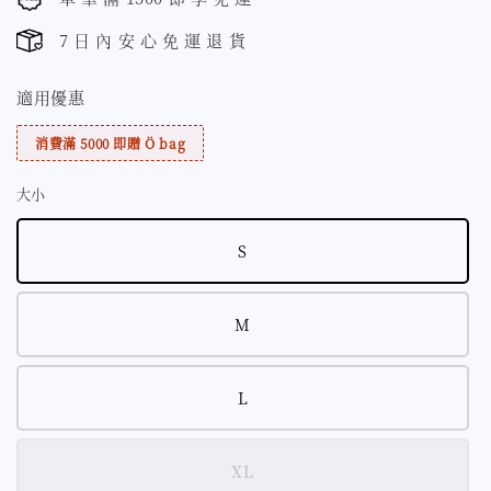
7 日 內 安 心 免 運 退 貨
適用優惠
消費滿 5000 即贈 Ö bag
大小
S
M
L
XL