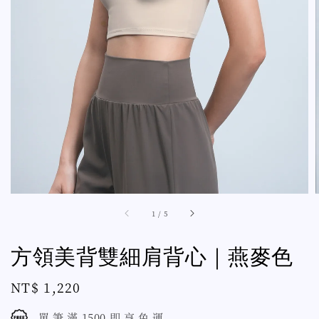
1
/
5
方領美背雙細肩背心｜燕麥色
Regular
NT$ 1,220
price
單 筆 滿 1500 即 享 免 運