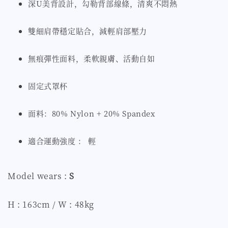
深U美背設計，勾勒背部線條，清爽不悶熱
雙細肩帶穩定貼合，減輕肩部壓力
無痕彈性面料，柔軟親膚、活動自如
固定式罩杯
面料：80% Nylon + 20% Spandex
適合運動強度 ： 輕
Model wears :
S
H : 163cm / W : 48kg