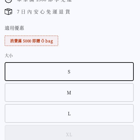
7 日 內 安 心 免 運 退 貨
適用優惠
消費滿 5000 即贈 Ö bag
大小
S
M
L
XL