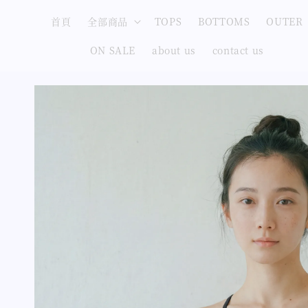
首頁
全部商品
TOPS
BOTTOMS
OUTER
ON SALE
about us
contact us