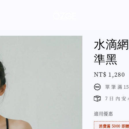
水滴網
準黑
Regular
NT$ 1,280
price
單 筆 滿 1
7 日 內 安
適用優惠
消費滿 5000 即贈 