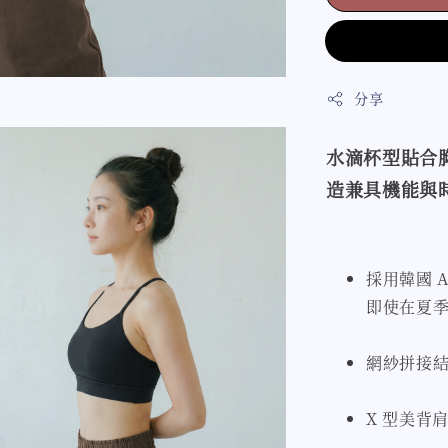
分享
水滴杯型貼合
造兼具機能與
採用韓國 
即使在夏
網紗拼接
X 型美背