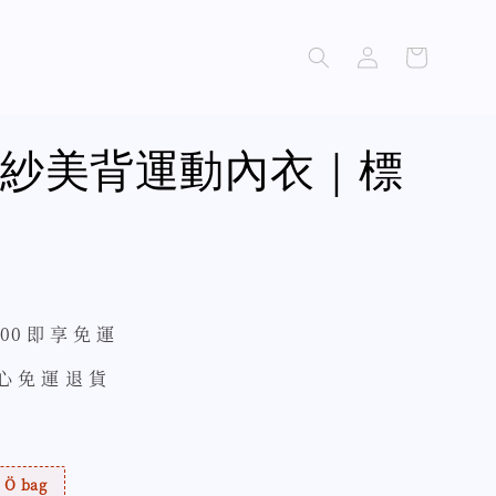
紗美背運動內衣｜標
500 即 享 免 運
 心 免 運 退 貨
Ö bag