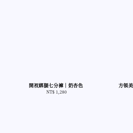
開衩綁腿七分褲｜奶杏色
方領
NT$ 1,280
Regular
price