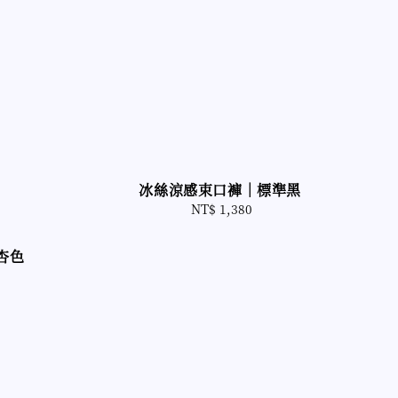
冰絲涼感束口褲｜標準黑
NT$ 1,380
Regular
price
杏色