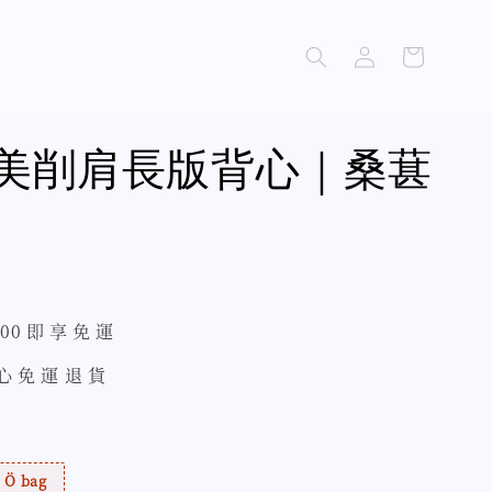
美削肩長版背心｜桑葚
500 即 享 免 運
 心 免 運 退 貨
Ö bag