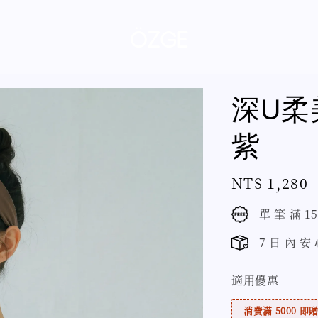
深U柔
紫
Regular
NT$ 1,280
price
單 筆 滿 1
7 日 內 安
適用優惠
消費滿 5000 即贈 