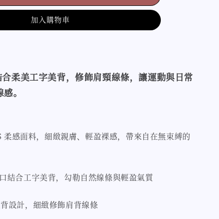
加入購物車
結合柔美工字美背，修飾肩頸線條，讓運動與日常
線感
。
LS 柔感面料，細緻親膚、輕盈裸感，帶來自在無束縛的
領口結合工字美背，勾勒自然線條與輕盈氣質
美背設計，細緻修飾肩背線條