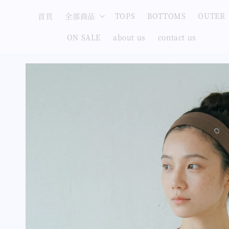
首頁
全部商品
TOPS
BOTTOMS
OUTER
ON SALE
about us
contact us