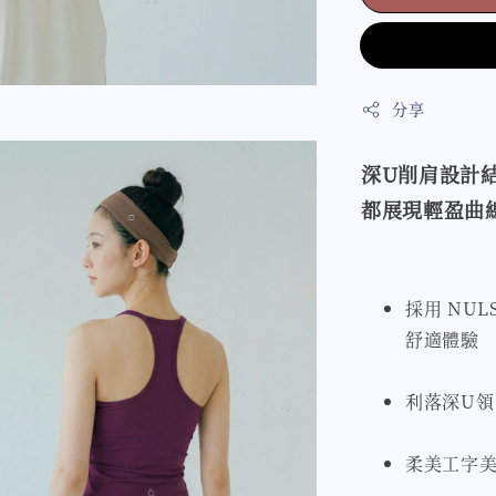
分享
深U削肩設計
都展現輕盈曲
採用 NU
舒適體驗
利落深U
柔美工字