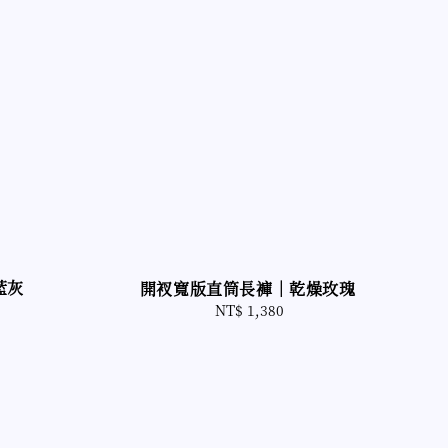
藍灰
開衩寬版直筒長褲｜乾燥玫瑰
NT$ 1,380
Regular
price