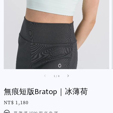
1
/
4
無痕短版Bratop｜冰薄荷
Regular
NT$ 1,180
price
單 筆 滿 1500 即 享 免 運