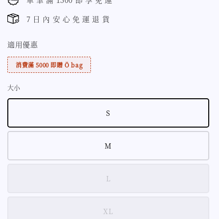
7 日 內 安 心 免 運 退 貨
適用優惠
消費滿 5000 即贈 Ö bag
大小
S
M
L
XL