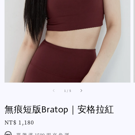
1
/
5
無痕短版Bratop｜安格拉紅
Regular
NT$ 1,180
price
單 筆 滿 1500 即 享 免 運