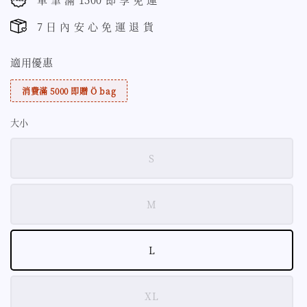
7 日 內 安 心 免 運 退 貨
適用優惠
消費滿 5000 即贈 Ö bag
大小
S
M
L
XL