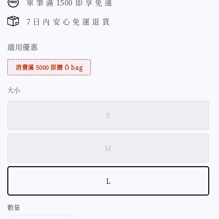
單 筆 滿 1500 即 享 免 運
7 日 內 安 心 免 運 退 貨
適用優惠
消費滿 5000 即贈 Ö bag
大小
S
M
L
數量