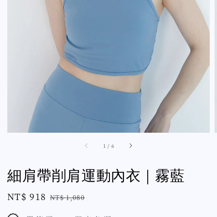
1
/
6
細肩帶削肩運動內衣｜霧藍
Sale
NT$ 918
Regular
NT$ 1,080
price
price