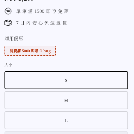
price
單 筆 滿 1500 即 享 免 運
7 日 內 安 心 免 運 退 貨
適用優惠
消費滿 5000 即贈 Ö bag
大小
S
M
L