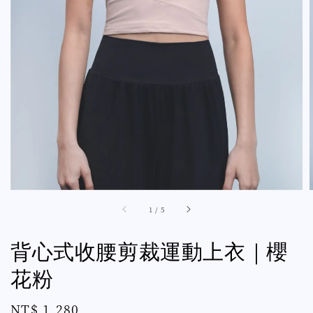
1
/
5
背心式收腰剪裁運動上衣｜櫻
花粉
Regular
NT$ 1,280