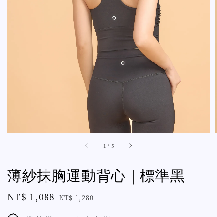
1
/
5
薄紗抹胸運動背心｜標準黑
Sale
NT$ 1,088
Regular
NT$ 1,280
price
price