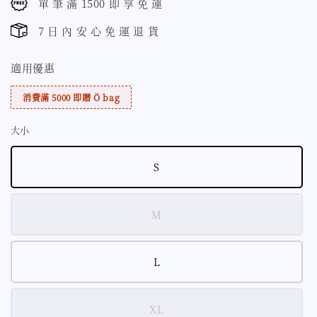
單 筆 滿 1500 即 享 免 運
7 日 內 安 心 免 運 退 貨
適用優惠
消費滿 5000 即贈 Ö bag
大小
S
M
L
XL