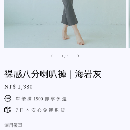
1
/
5
裸感八分喇叭褲｜海岩灰
Regular
NT$ 1,380
price
單 筆 滿 1500 即 享 免 運
7 日 內 安 心 免 運 退 貨
適用優惠