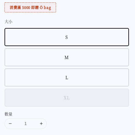
消費滿 5000 即贈 Ö bag
大小
S
M
L
XL
數量