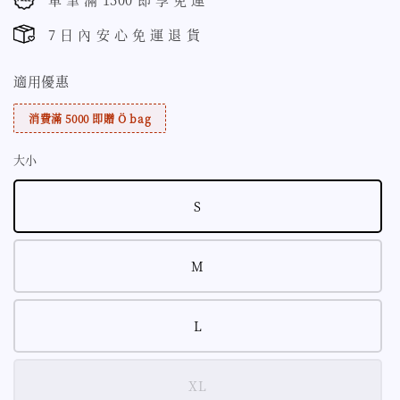
7 日 內 安 心 免 運 退 貨
適用優惠
消費滿 5000 即贈 Ö bag
大小
S
M
L
XL