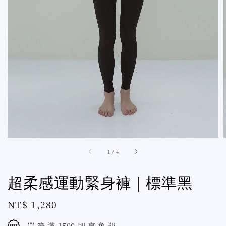
1
/
4
超柔感運動緊身褲｜標準黑
Regular
NT$ 1,280
price
單 筆 滿 1500 即 享 免 運