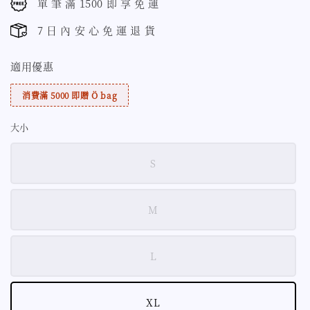
單 筆 滿 1500 即 享 免 運
7 日 內 安 心 免 運 退 貨
適用優惠
消費滿 5000 即贈 Ö bag
大小
S
M
L
XL