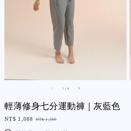
1
/
4
輕薄修身七分運動褲｜灰藍色
Sale
NT$ 1,088
Regular
NT$ 1,280
price
price