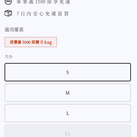
單 筆 滿 1500 即 享 免 運
7 日 內 安 心 免 運 退 貨
適用優惠
消費滿 5000 即贈 Ö bag
大小
S
M
L
XL