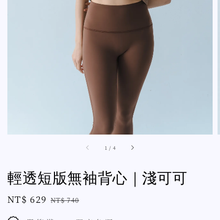
1
/
4
輕透短版無袖背心｜淺可可
Sale
NT$ 629
Regular
NT$ 740
price
price